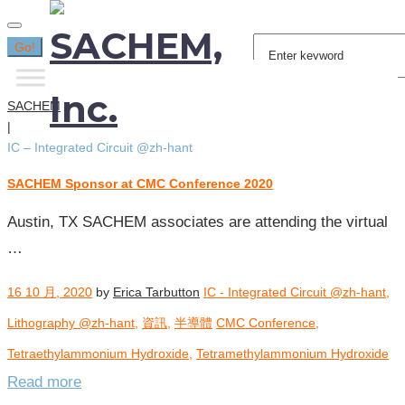
Search
Go!
for:
SACHEM
|
IC – Integrated Circuit @zh-hant
SACHEM Sponsor at CMC Conference 2020
分
類:
Austin, TX SACHEM associates are attending the virtual
IC
…
–
Integrated
16 10 月, 2020
by
Erica Tarbutton
IC - Integrated Circuit @zh-hant
,
Circuit
@zh-
Lithography @zh-hant
,
資訊
,
半導體
CMC Conference
,
hant
Tetraethylammonium Hydroxide
,
Tetramethylammonium Hydroxide
Read more