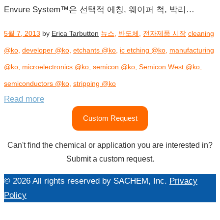
Envure System™은 선택적 에칭, 웨이퍼 척, 박리…
5월 7, 2013
by
Erica Tarbutton
뉴스
,
반도체
,
전자제품 시장
cleaning
@ko
,
developer @ko
,
etchants @ko
,
ic etching @ko
,
manufacturing
@ko
,
microelectronics @ko
,
semicon @ko
,
Semicon West @ko
,
semiconductors @ko
,
stripping @ko
Read more
Custom Request
Can't find the chemical or application you are interested in?
Submit a custom request.
© 2026 All rights reserved by SACHEM, Inc.
Privacy
Policy