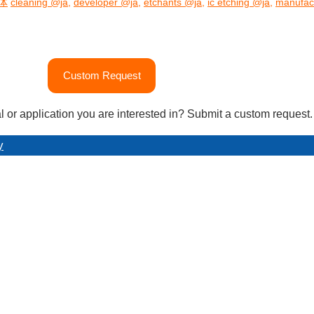
体
cleaning @ja
,
developer @ja
,
etchants @ja
,
ic etching @ja
,
manufac
Custom Request
l or application you are interested in? Submit a custom request.
y