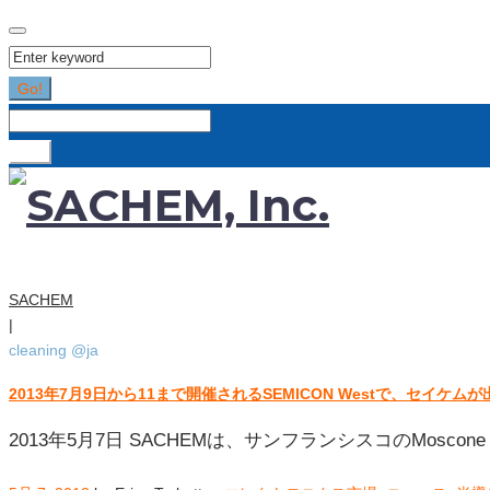
Search
for:
Go!
Search
for:
Go!
SACHEM
|
cleaning @ja
2013年7月9日から11まで開催されるSEMICON Westで、セイケム
タ
グ:
2013年5月7日 SACHEMは、サンフランシスコのMoscone 
cleaning
@ja