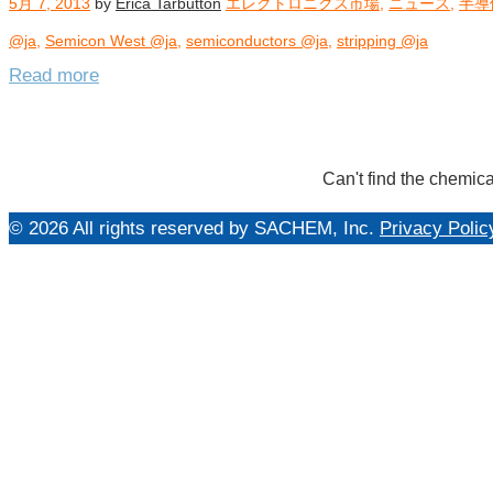
5月 7, 2013
by
Erica Tarbutton
エレクトロニクス市場
,
ニュース
,
半導
@ja
,
Semicon West @ja
,
semiconductors @ja
,
stripping @ja
Read more
Can't find the chemica
© 2026 All rights reserved by SACHEM, Inc.
Privacy Polic