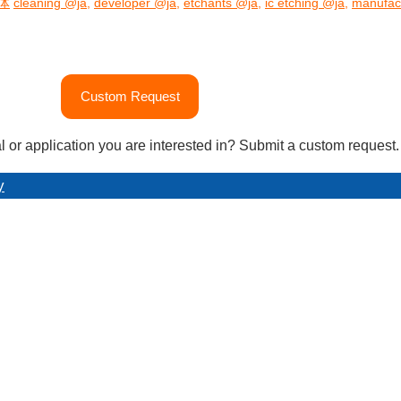
体
cleaning @ja
,
developer @ja
,
etchants @ja
,
ic etching @ja
,
manufac
Custom Request
l or application you are interested in? Submit a custom request.
y