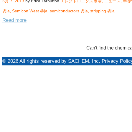
5月 7, 2013
by
Erica Tarbutton
エレクトロニクス市場
,
ニュース
,
半導
@ja
@ja
,
Semicon West @ja
,
semiconductors @ja
,
stripping @ja
Read more
Can't find the chemica
© 2026 All rights reserved by SACHEM, Inc.
Privacy Polic