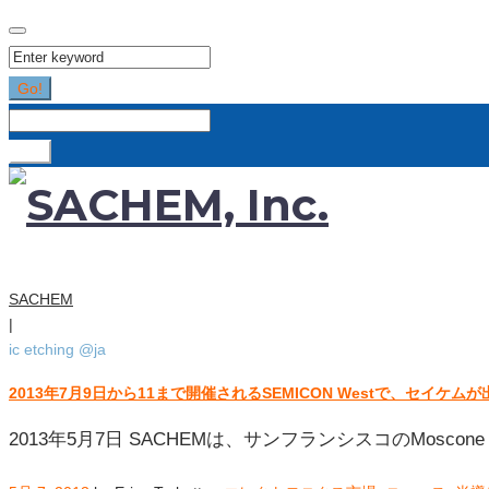
Search
for:
Go!
Search
for:
Go!
SACHEM
|
ic etching @ja
2013年7月9日から11まで開催されるSEMICON Westで、セイケム
タ
グ:
2013年5月7日 SACHEMは、サンフランシスコのMoscone 
ic
etching