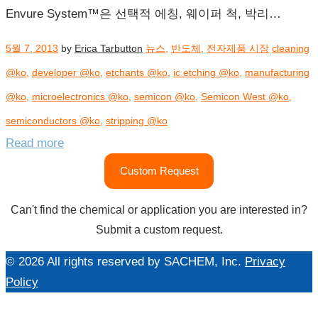
Envure System™은 선택적 에칭, 웨이퍼 척, 박리…
5월 7, 2013
by
Erica Tarbutton
뉴스
,
반도체
,
전자제품 시장
cleaning
@ko
,
developer @ko
,
etchants @ko
,
ic etching @ko
,
manufacturing
@ko
,
microelectronics @ko
,
semicon @ko
,
Semicon West @ko
,
semiconductors @ko
,
stripping @ko
Read more
Custom Request
Can't find the chemical or application you are interested in?
Submit a custom request.
© 2026 All rights reserved by SACHEM, Inc.
Privacy
Policy