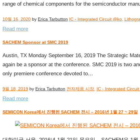
range of chemical components for the semiconductor man
IC
–
10월 16, 2020
by
Erica Tarbutton
IC - Integrated Circuit @ko
,
Lithog
Integrated
Circuit
Read more
@ko
SACHEM Sponsor at SMC 2019
Austin, TX Monday September 16, 2019 The Strategic Mate
again be a sponsor at the conference. SMC 2019 is two and
only premiere conference devoted to…
9월 18, 2019
by
Erica Tarbutton
전자제품 시장
,
IC - Integrated Circui
Read more
SEMICON Korea에서 진행된 SACHEM 전시 – 2016년 1월 27 ~ 29일
대한민국 서울, 2016년 1월 21일 목요일 – SACHEM은 1월