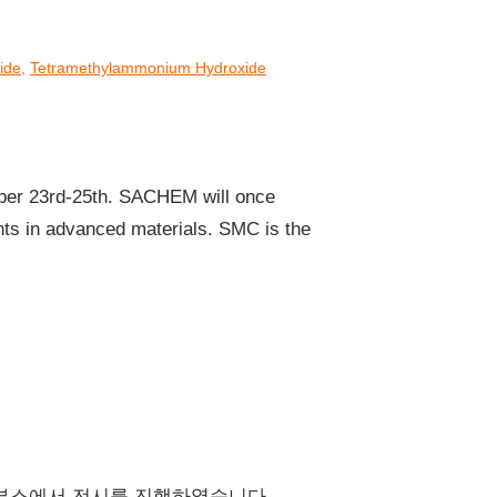
ide
,
Tetramethylammonium Hydroxide
mber 23rd-25th. SACHEM will once
nts in advanced materials. SMC is the
547번 부스에서 전시를 진행하였습니다.