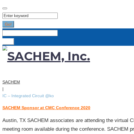
Search
for:
Go!
Search
for:
Go!
SACHEM
|
IC – Integrated Circuit @ko
SACHEM Sponsor at CMC Conference 2020
[카
테
Austin, TX SACHEM associates are attending the virtual C
고
meeting room available during the conference. SACHEM p
리:]