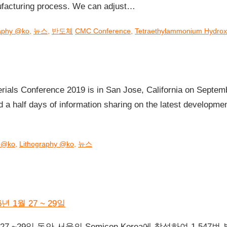
ufacturing process. We can adjust…
raphy @ko
,
뉴스
,
반도체
CMC Conference
,
Tetraethylammonium Hydrox
rials Conference 2019 is in San Jose, California on Septe
 a half days of information sharing on the latest developme
t @ko
,
Lithography @ko
,
뉴스
 27 ~29일 동안 서울의 Semicon Korea에 참석하여 1,