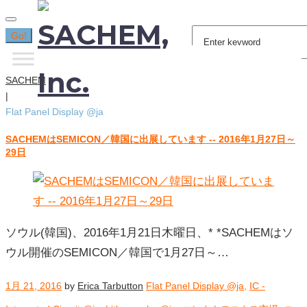
Search
Go!
for:
SACHEM
|
Flat Panel Display @ja
SACHEMはSEMICON／韓国に出展しています -- 2016年1月27日～
カ
29日
テ
ゴ
リ
ー:
Flat
ソウル(韓国)、2016年1月21日木曜日、* *SACHEMはソ
Panel
ウル開催のSEMICON／韓国で1月27日～…
Display
@ja
1月 21, 2016
by
Erica Tarbutton
Flat Panel Display @ja
,
IC -