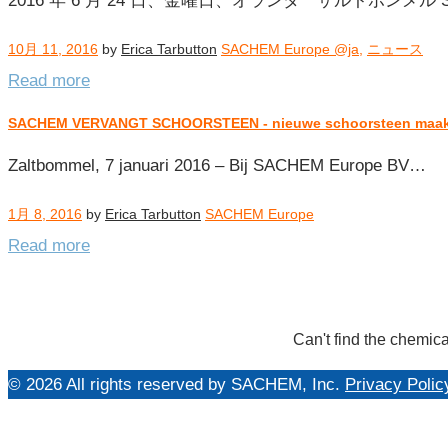
2016 年 6 月 24 日、金曜日、オランダ ザルトボンメル 
ー:
SACHEM
10月 11, 2016
by
Erica Tarbutton
SACHEM Europe @ja
,
ニュース
Europe
Read more
@ja
SACHEM VERVANGT SCHOORSTEEN - nieuwe schoorsteen maakt 
Zaltbommel, 7 januari 2016 – Bij SACHEM Europe BV…
1月 8, 2016
by
Erica Tarbutton
SACHEM Europe
Read more
Can't find the chemica
© 2026 All rights reserved by SACHEM, Inc.
Privacy Polic