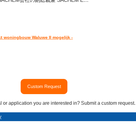
SACHEM会社の副総裁兼 SACHEM E…
woningbouw Waluwe II mogelijk -
Custom Request
l or application you are interested in? Submit a custom request.
y