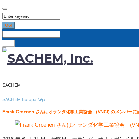
Search
for:
Go!
Search
for:
Go!
SACHEM
|
SACHEM Europe @ja
Frank Groenen さんはオランダ化学工業協会 (VNCI) のメンバーに
カ
テ
ゴ
リ