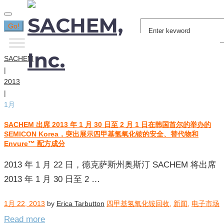
Search
Go!
for:
SACHEM
|
2013
|
1月
SACHEM 出席 2013 年 1 月 30 日至 2 月 1 日在韩国首尔的举办的
月
SEMICON Korea，突出展示四甲基氢氧化铵的安全、替代物和
度
Envure™ 配方成分
归
档：
2013 年 1 月 22 日，德克萨斯州奥斯汀 SACHEM 将出席
2013
2013 年 1 月 30 日至 2 …
年
1
1月 22, 2013
by
Erica Tarbutton
四甲基氢氧化铵回收
,
新闻
,
电子市场
月
Read more