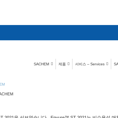
SACHEM
제품
서비스 – Services
S
EM
ACHEM