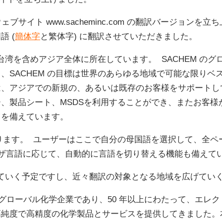
語 (
簡体字
と繁体字) に翻訳させていただきました。
、台湾を含めアジア全体に所在しています。 SACHEM の
、SACHEM の目標は世界のあらゆる地域で可能な限りベ
は、アジアでの新規の、あるいは既存のお客様をサポートし
、製品シート、MSDSを利用することができ、またお客様
ツを備えています。
切替があります。 ユーザーはここで自分の母国語を選択して、
ザ言語に応じて、自動的に言語を切り替える機能も備えて
していく予定ですし、近々翻訳の対象となる地域を広げてい
1 の認証を受けたグローバル化学企業であり、50 年以上にわたって
純度で高精度の化学製品とサービスを提供してきました。