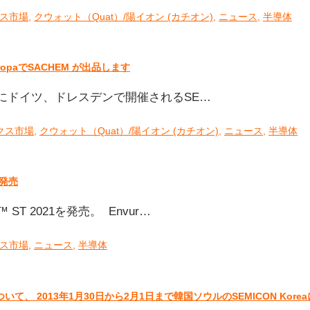
ス市場
,
クウォット（Quat）/陽イオン (カチオン)
,
ニュース
,
半導体
opaでSACHEM が出品します
～10日にドイツ、ドレスデンで開催されるSE…
クス市場
,
クウォット（Quat）/陽イオン (カチオン)
,
ニュース
,
半導体
発売
 ST 2021を発売。 Envur…
ス市場
,
ニュース
,
半導体
いて、 2013年1月30日から2月1日まで韓国ソウルのSEMICON Kore