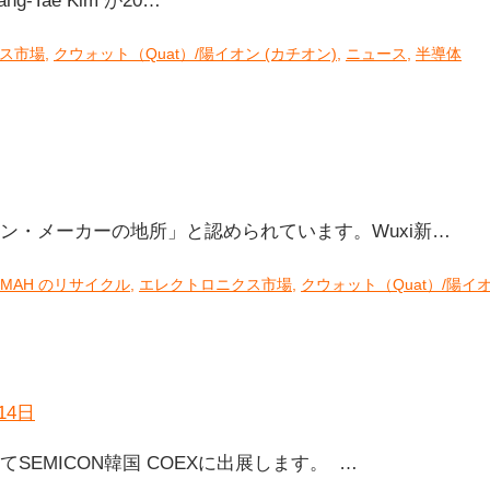
-Tae Kim が20…
ス市場
,
クウォット（Quat）/陽イオン (カチオン)
,
ニュース
,
半導体
リーン・メーカーの地所」と認められています。Wuxi新…
TMAH のリサイクル
,
エレクトロニクス市場
,
クウォット（Quat）/陽イオ
てSEMICON韓国 COEXに出展します。 …