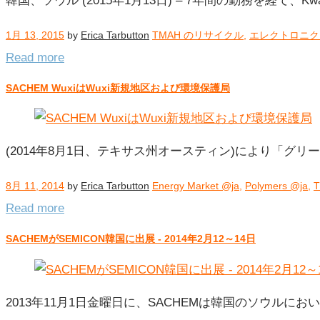
韓国、ソウル (2015年1月13日) – 7年間の勤務を経て、Kwang
ー:
TMAH
1月 13, 2015
by
Erica Tarbutton
TMAH のリサイクル
,
エレクトロニク
の
Read more
リ
サ
SACHEM WuxiはWuxi新規地区および環境保護局
イ
ク
ル
(2014年8月1日、テキサス州オースティン)により「グ
8月 11, 2014
by
Erica Tarbutton
Energy Market @ja
,
Polymers @ja
,
Read more
SACHEMがSEMICON韓国に出展 - 2014年2月12～14日
2013年11月1日金曜日に、SACHEMは韓国のソウルにおい