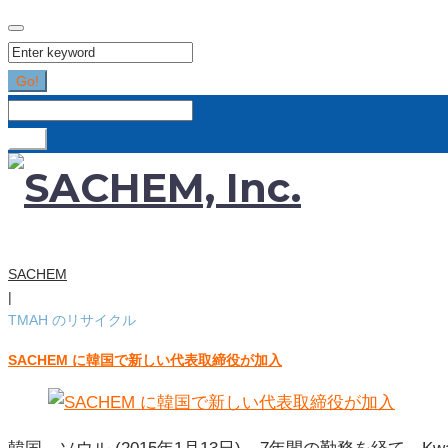
Search
for:
Go!
Search
for:
Go!
SACHEM
|
TMAH のリサイクル
SACHEM に韓国で新しい代表取締役が加入
カ
テ
ゴ
リ