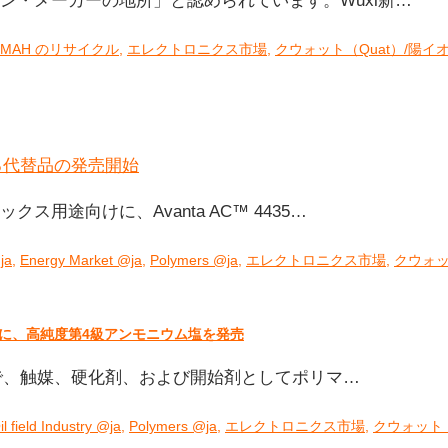
リーン・メーカーの地所」と認められています。Wuxi新…
TMAH のリサイクル
,
エレクトロニクス市場
,
クウォット（Quat）/陽イオ
クス用途向けに、Avanta AC™ 4435…
ja
,
Energy Market @ja
,
Polymers @ja
,
エレクトロニクス市場
,
クウォッ
用に、高純度第4級アンモニウム塩を発売
性有機塩で、触媒、硬化剤、および開始剤としてポリマ…
il field Industry @ja
,
Polymers @ja
,
エレクトロニクス市場
,
クウォット（