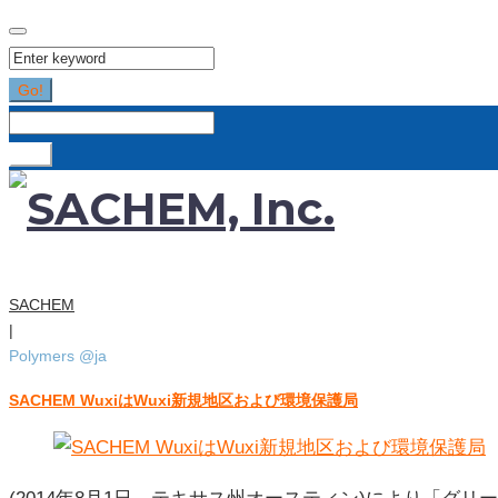
Search
for:
Go!
Search
for:
Go!
SACHEM
|
Polymers @ja
SACHEM WuxiはWuxi新規地区および環境保護局
カ
テ
ゴ
リ