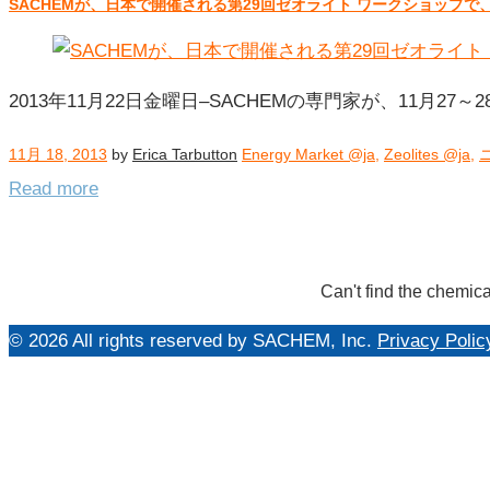
SACHEMが、日本で開催される第29回ゼオライト ワークショップで、
日:
2013
年
11
2013年11月22日金曜日–SACHEMの専門家が、11月2
月
18
11月 18, 2013
by
Erica Tarbutton
Energy Market @ja
,
Zeolites @ja
,
日
Read more
Can't find the chemica
© 2026 All rights reserved by SACHEM, Inc.
Privacy Polic