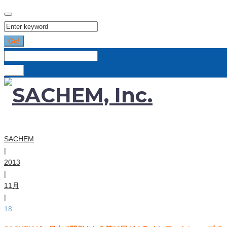
Search
for:
Go!
Search
for:
Go!
SACHEM
|
2013
|
11月
|
18