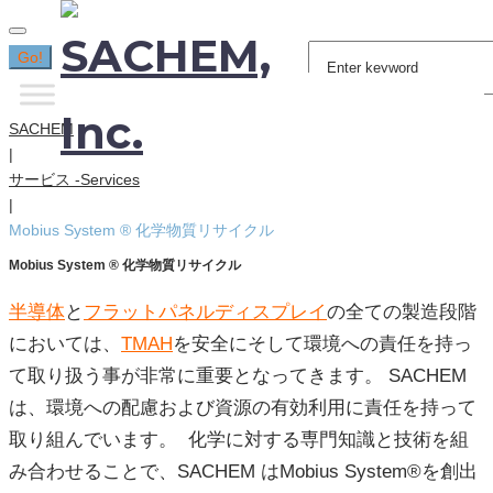
Search
Go!
for:
SACHEM
|
サービス -Services
|
Mobius System ® 化学物質リサイクル
Mobius System ® 化学物質リサイクル
半導体
と
フラットパネルディスプレイ
の全ての製造段階
においては、
TMAH
を安全にそして環境への責任を持っ
て取り扱う事が非常に重要となってきます。 SACHEM
は、環境への配慮および資源の有効利用に責任を持って
取り組んでいます。 化学に対する専門知識と技術を組
み合わせることで、SACHEM はMobius System®を創出