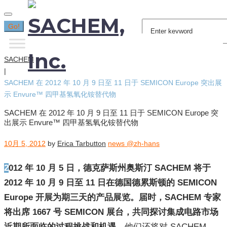
Search
Go!
for:
SACHEM
|
SACHEM 在 2012 年 10 月 9 日至 11 日于 SEMICON Europe 突出展
示 Envure™ 四甲基氢氧化铵替代物
SACHEM 在 2012 年 10 月 9 日至 11 日于 SEMICON Europe 突
出展示 Envure™ 四甲基氢氧化铵替代物
10月 5, 2012
by
Erica Tarbutton
news @zh-hans
2012
年
10
月
5
日，德克萨斯州奥斯汀
SACHEM
将于
2012
年
10
月
9
日至
11
日在德国德累斯顿的
SEMICON
Europe
开展为期三天的产品展览。届时，
SACHEM
专家
将出席
1667
号
SEMICON
展台，共同探讨集成电路市场
近期所面临的过程挑战和机遇。
他们还将对 SACHEM