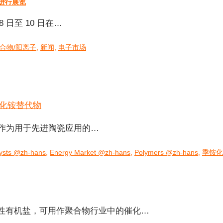
a 进行展览
 8 日至 10 日在…
合物/阳离子
,
新闻
,
电子市场
 4435 作为用于先进陶瓷应用的…
lysts @zh-hans
,
Energy Market @zh-hans
,
Polymers @zh-hans
,
季铵化
种温和的碱性有机盐，可用作聚合物行业中的催化…