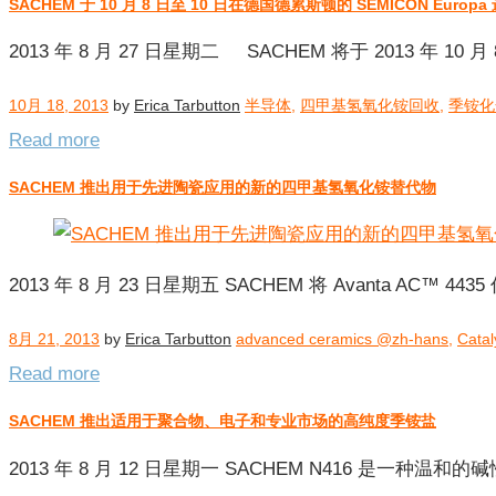
SACHEM 于 10 月 8 日至 10 日在德国德累斯顿的 SEMICON Europ
分
类：
2013 年 8 月 27 日星期二 SACHEM 将于 2013 年 10 月
季
铵
10月 18, 2013
by
Erica Tarbutton
半导体
,
四甲基氢氧化铵回收
,
季铵化
化
Read more
合
物/
SACHEM 推出用于先进陶瓷应用的新的四甲基氢氧化铵替代物
阳
离
子
2013 年 8 月 23 日星期五 SACHEM 将 Avanta AC™
8月 21, 2013
by
Erica Tarbutton
advanced ceramics @zh-hans
,
Cata
Read more
SACHEM 推出适用于聚合物、电子和专业市场的高纯度季铵盐
2013 年 8 月 12 日星期一 SACHEM N416 是一