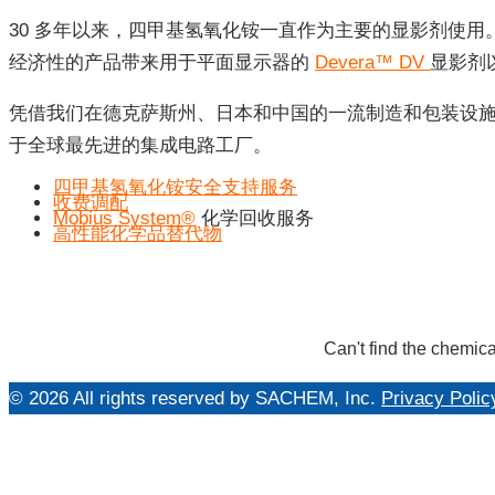
30 多年以来，四甲基氢氧化铵一直作为主要的显影剂使用
经济性的产品带来用于平面显示器的
Devera™ DV
显影剂
凭借我们在德克萨斯州、日本和中国的一流制造和包装设施
于全球最先进的集成电路工厂。
四甲基氢氧化铵安全支持服务
收费调配
Mobius System®
化学回收服务
高性能化学品替代物
"化
学
品
Can't find the chemica
显
© 2026 All rights reserved by SACHEM, Inc.
Privacy Polic
影
剂"