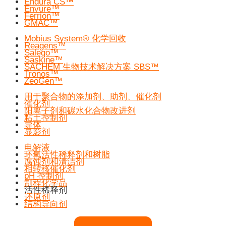
Endura CS™
Envure™
Ferrion™
GMAC™
Mobius System® 化学回收
Reagens™
Salego™
Saskine™
SACHEM 生物技术解决方案 SBS™
Tronos™
ZeoGen™
用于聚合物的添加剂、助剂、催化剂
催化剂
阳离子剂和碳水化合物改进剂
粘土控制剂
导体
显影剂
电解液
环氧活性稀释剂和树脂
腐蚀剂和清洁剂
相转移催化剂
pH 控制剂
制程化学品
活性稀释剂
还原剂
结构导向剂
"产