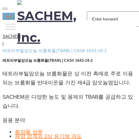
Search
Go!
for:
SACHEM
|
테트라부틸암모늄 브롬화물(TBAB) | CAS# 1643-19-2
테트라부틸암모늄 브롬화물(TBAB) | CAS# 1643-19-2
테트라부틸암모늄 브롬화물은 상 이전 촉매로 주로 이용
되는 브롬화물 반대이온을 가진 제4급 암모늄염입니다.
SACHEM은 다양한 농도 및 용제의 TBAB를 공급하고 있
습니다.
응용 분야
화장품 성분
제약 업계의 2상 유기체 과도