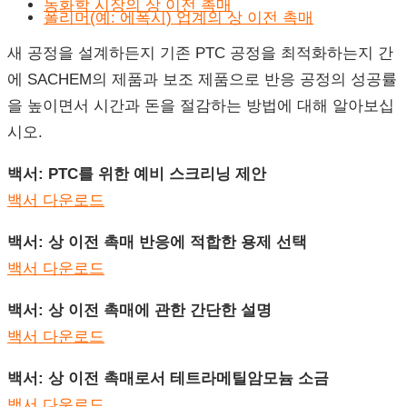
농화학 시장의 상 이전 촉매
폴리머(예: 에폭시) 업계의 상 이전 촉매
새 공정을 설계하든지 기존 PTC 공정을 최적화하는지 간
에 SACHEM의 제품과 보조 제품으로 반응 공정의 성공률
을 높이면서 시간과 돈을 절감하는 방법에 대해 알아보십
시오.
백서
: PTC
를
위한
예비
스크리닝
제안
백서 다운로드
백서
:
상
이전
촉매
반응에
적합한
용제
선택
백서 다운로드
백서
:
상
이전
촉매에
관한
간단한
설명
백서 다운로드
백서
:
상
이전
촉매로서
테트라메틸암모늄
소금
백서 다운로드