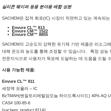
실리콘
웨이퍼
응용
분야용
배합
성분
SACHEM은 집적 회로(IC) 시장이 직면하고 있는 계속되는
Envure CL™ 813
Envure CM™ 1522
Envure CM™ 8855
SACHEM의 고순도의 강력한 유기체 기반 제품은 리소그래피,
대해 온도와 농도를 통해 조정할 수 있습니다. 특정 성능 
전문지식으로 사용자가 목표에 도달하는 데 도움을 드릴 수
사용
가능한
제품
:
Envure CL™ 811
세정액 포뮬러 – IC
BzTMAH(벤질트리메틸암모늄 하이드록사이드) 40% AQ U
CAS# 100-85-6
[sachem_product:811A]