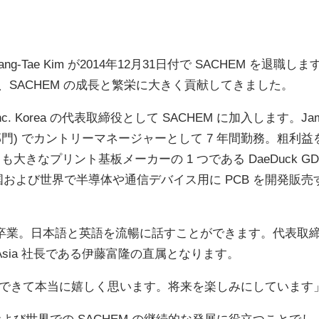
から、SACHEM の成長と繁栄に大きく貢献してきました。
CHEM, Inc. Korea の代表取締役として SACHEM に加入しま
度材料部門) でカントリーマネージャーとして 7 年間勤務。粗利
なプリント基板メーカーの 1 つである DaeDuck GD
国および世界で半導体や通信デバイス用に PCB を開発販売するグ
卒業。日本語と英語を流暢に話すことができます。代表取締役の
Asia 社長である伊藤富隆の直属となります。
できて本当に嬉しく思います。将来を楽しみにしています」と、Ji