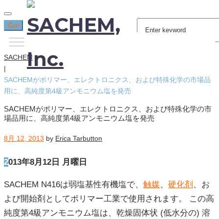
Search
Go!
for:
SACHEM
|
SACHEMがポリマー、エレクトロニクス、および特殊化学の市場品
用に、高純度第4級アンモニウム塩を発売
SACHEMがポリマー、エレクトロニクス、および特殊化学の市
場品用に、高純度第4級アンモニウム塩を発売
8月 12, 2013
by
Erica Tarbutton
2013
年
8
月
12
日 月曜日
SACHEM N416は弱塩基性有機塩で、
触媒
、
硬化剤
、お
よび開始剤としてポリマー工業で使用されます。 この高
純度第4級アンモニウム塩は、乾燥固体状 (低水分の) 溶