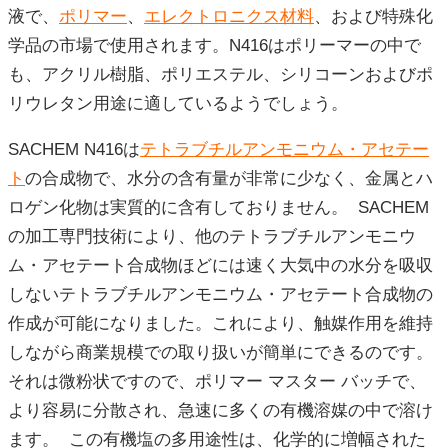
液で、
ポリマー
、
エレクトロニクス材料
、および特殊化
学品の市場で使用されます。N416はポリーマーの中で
も、アクリル樹脂、ポリエステル、シリコーンおよびポ
リウレタン用途に適しているようでしょう。
SACHEM N416は
テトラブチルアンモニウム・アセテー
ト
の合成物で、水分の含有量が非常に少なく、金属とハ
ロゲン化物は実質的に含有しておりません。 SACHEM
の加工専門技術により、他のテトラブチルアンモニウ
ム・アセテート合成物ほどには速く大気中の水分を吸収
しないテトラブチルアンモニウム・アセテート合成物の
作成が可能になりました。これにより、触媒作用を維持
しながら商業規模での取り扱いが簡単にできるのです。
それは微粉状ですので、ポリマー マスター バッチで、
より容易に分散され、急速に多くの有機溶媒の中で溶け
ます。 この有機塩の多用途性は、化学的に増幅された