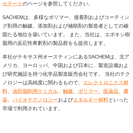
セテート
のページを参照してください。
SACHEMは、多様なポリマー、接着剤およびコーティン
グ剤用の触媒、添加剤および補助剤の製造者としての確
固たる地位を築いています。 また、当社は、エポキシ樹
脂用の反応性希釈剤の製品群をも提供します。
本社がテキサス州オースティンにあるSACHEMは、北ア
メリカ、ヨーロッパ、中国および日本に、製造設備およ
び研究施設を持つ化学品製造販売会社です。 当社のテク
ノロジーは高純度に関わるもので、
エレクトロニクス材
料
、
油田掘削用ケミカル
、
触媒
、
ポリマー
、
医薬品
、
農
薬
、
バイオテクノロジー
および
エネルギー材料
といった
市場で利用されています。